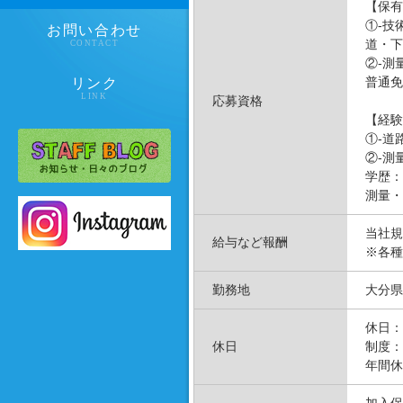
【保有
①-技
お問い合わせ
道・下
CONTACT
②-測
普通免
リンク
LINK
応募資格
【経験
①-道
②-測
学歴：
測量・
当社規
給与など報酬
※各種
勤務地
大分県
休日：
休日
制度：
年間休