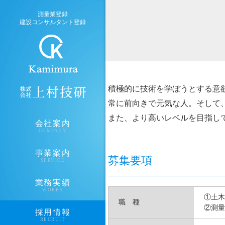
測量業登録
建設コンサルタント登録
積極的に技術を学ぼうとする意
常に前向きで元気な人。そして
また、より高いレベルを目指し
会社案内
COMPANY
事業案内
募集要項
SERVICE
業務実績
WORKS
①土木
職 種
②測量
採用情報
RECRUIT